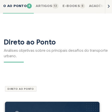
ETO AO PONTO
ARTIGOS
E-BOOKS
ACADÊMICO
4
13
6
Direto ao Ponto
Análises objetivas sobre os principais desafios do transporte
urbano.
DIRETO AO PONTO