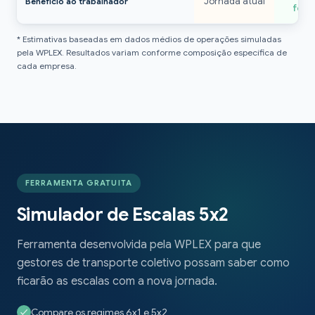
Jornada atual
Benefício ao trabalhador
folg
* Estimativas baseadas em dados médios de operações simuladas
pela WPLEX. Resultados variam conforme composição específica de
cada empresa.
FERRAMENTA GRATUITA
Simulador de Escalas 5x2
Ferramenta desenvolvida pela WPLEX para que
gestores de transporte coletivo possam saber como
ficarão as escalas com a nova jornada.
Compare os regimes 6x1 e 5x2