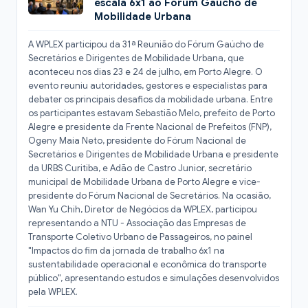
escala 6x1 ao Fórum Gaúcho de
Mobilidade Urbana
A WPLEX participou da 31ª Reunião do Fórum Gaúcho de
Secretários e Dirigentes de Mobilidade Urbana, que
aconteceu nos dias 23 e 24 de julho, em Porto Alegre. O
evento reuniu autoridades, gestores e especialistas para
debater os principais desafios da mobilidade urbana. Entre
os participantes estavam Sebastião Melo, prefeito de Porto
Alegre e presidente da Frente Nacional de Prefeitos (FNP),
Ogeny Maia Neto, presidente do Fórum Nacional de
Secretários e Dirigentes de Mobilidade Urbana e presidente
da URBS Curitiba, e Adão de Castro Junior, secretário
municipal de Mobilidade Urbana de Porto Alegre e vice-
presidente do Fórum Nacional de Secretários. Na ocasião,
Wan Yu Chih, Diretor de Negócios da WPLEX, participou
representando a NTU - Associação das Empresas de
Transporte Coletivo Urbano de Passageiros, no painel
L
"Impactos do fim da jornada de trabalho 6x1 na
sustentabilidade operacional e econômica do transporte
público", apresentando estudos e simulações desenvolvidos
pela WPLEX.