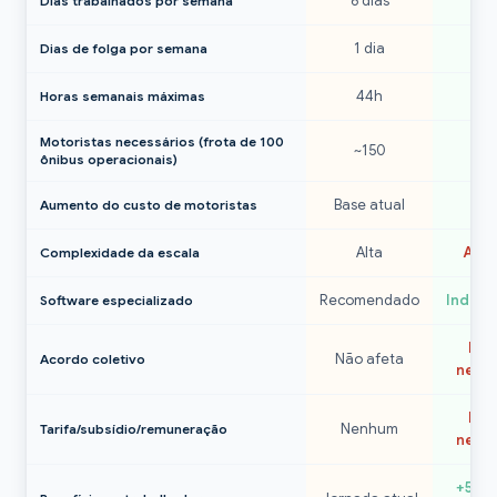
6 dias
5 d
Dias trabalhados por semana
1 dia
2 d
Dias de folga por semana
44h
4
Horas semanais máximas
Motoristas necessários (frota de 100
~150
~1
ônibus operacionais)
Base atual
~ 
Aumento do custo de motoristas
Alta
Altí
Complexidade da escala
Recomendado
Indisp
Software especializado
Rev
Não afeta
Acordo coletivo
neces
Rev
Nenhum
Tarifa/subsídio/remuneração
neces
+52 d